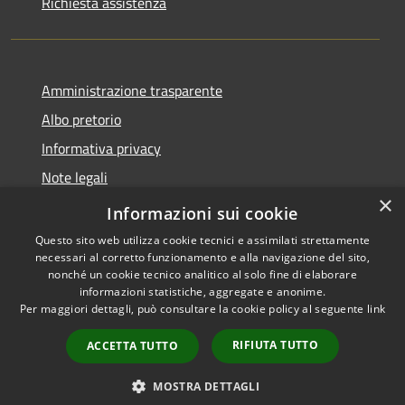
Richiesta assistenza
Amministrazione trasparente
Albo pretorio
Informativa privacy
Note legali
×
Dichiarazione di accessibilità
Informazioni sui cookie
Questo sito web utilizza cookie tecnici e assimilati strettamente
necessari al corretto funzionamento e alla navigazione del sito,
nonché un cookie tecnico analitico al solo fine di elaborare
informazioni statistiche, aggregate e anonime.
RSS
Copyright © 2026 • Comune di
Per maggiori dettagli, può consultare la cookie policy al seguente
link
Accessibilità
Longarone • Powered by
Privacy
Municipium
Accesso
•
RIFIUTA TUTTO
ACCETTA TUTTO
Cookie
redazione
Mappa del sito
MOSTRA DETTAGLI