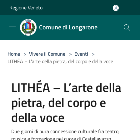
Salta al contenuto principale
Regione Veneto
Comune di Longarone
Home
>
Vivere il Comune
>
Eventi
>
LITHÉA – L’arte della pietra, del corpo e della voce
LITHÉA – L’arte della
pietra, del corpo e
della voce
Due giorni di pura connessione culturale fra teatro,
musica e formazione nel cuore di Castellavazzo