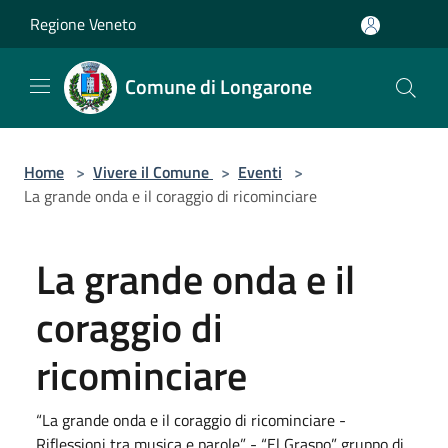
Salta al contenuto principale
Regione Veneto
Comune di Longarone
Home
>
Vivere il Comune
>
Eventi
>
La grande onda e il coraggio di ricominciare
La grande onda e il
coraggio di
ricominciare
“La grande onda e il coraggio di ricominciare -
Riflessioni tra musica e parole” - “El Graspo” gruppo di