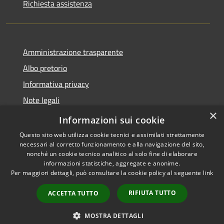
Richiesta assistenza
Amministrazione trasparente
Albo pretorio
Informativa privacy
Note legali
×
Dichiarazione di accessibilità
Informazioni sui cookie
Questo sito web utilizza cookie tecnici e assimilati strettamente
necessari al corretto funzionamento e alla navigazione del sito,
nonché un cookie tecnico analitico al solo fine di elaborare
informazioni statistiche, aggregate e anonime.
RSS
Copyright © 2026 • Comune di
Per maggiori dettagli, può consultare la cookie policy al seguente
link
Accessibilità
Longarone • Powered by
Privacy
Municipium
Accesso
•
RIFIUTA TUTTO
ACCETTA TUTTO
Cookie
redazione
Mappa del sito
MOSTRA DETTAGLI