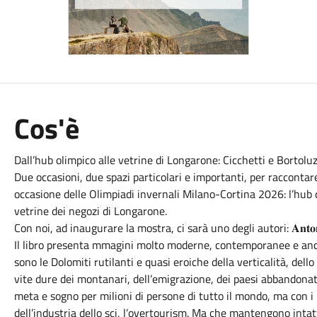
Cos'è
Dall’hub olimpico alle vetrine di Longarone: Cicchetti e Bortolu
Due occasioni, due spazi particolari e importanti, per raccontare 
occasione delle Olimpiadi invernali Milano-Cortina 2026: l’hub 
vetrine dei negozi di Longarone.
Con noi, ad inaugurare la mostra, ci sarà uno degli autori: 𝐀𝐧𝐭𝐨𝐧𝐢𝐨 𝐁
Il libro presenta mmagini molto moderne, contemporanee e anch
sono le Dolomiti rutilanti e quasi eroiche della verticalità, del
vite dure dei montanari, dell’emigrazione, dei paesi abbandonati 
meta e sogno per milioni di persone di tutto il mondo, ma con i 
dell’industria dello sci, l’overtourism. Ma che mantengono intat