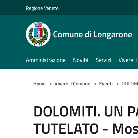
Salta al contenuto principale
Regione Veneto
Comune di Longarone
Amministrazione
Novità
Servizi
Vivere 
Home
>
Vivere il Comune
>
Eventi
>
DOLOMI
DOLOMITI. UN 
TUTELATO - Most