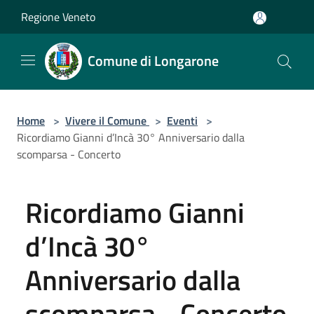
Salta al contenuto principale
Regione Veneto
Comune di Longarone
Home
>
Vivere il Comune
>
Eventi
>
Ricordiamo Gianni d’Incà 30° Anniversario dalla
scomparsa - Concerto
Ricordiamo Gianni
d’Incà 30°
Anniversario dalla
scomparsa - Concerto