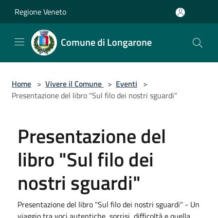
Salta al contenuto principale
Regione Veneto
Comune di Longarone
Home
>
Vivere il Comune
>
Eventi
>
Presentazione del libro "Sul filo dei nostri sguardi"
Presentazione del
libro "Sul filo dei
nostri sguardi"
Presentazione del libro "Sul filo dei nostri sguardi" - Un
viaggio tra voci autentiche, sorrisi, difficoltà e quella