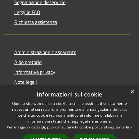
Segnalazione disservizio
Leggi le FAQ
Richiesta assistenza
Amministrazione trasparente
Albo pretorio
Informativa privacy
Note legali
×
Dichiarazione di accessibilità
Informazioni sui cookie
Questo sito web utilizza cookie tecnici e assimilati strettamente
necessari al corretto funzionamento e alla navigazione del sito,
nonché un cookie tecnico analitico al solo fine di elaborare
informazioni statistiche, aggregate e anonime.
RSS
Copyright © 2026 • Comune di
Per maggiori dettagli, può consultare la cookie policy al seguente
link
Accessibilità
Longarone • Powered by
Privacy
Municipium
Accesso
•