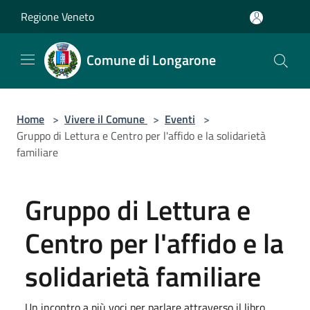
Salta al contenuto principale
Regione Veneto
Comune di Longarone
Home
>
Vivere il Comune
>
Eventi
>
Gruppo di Lettura e Centro per l'affido e la solidarietà
familiare
Gruppo di Lettura e
Centro per l'affido e la
solidarietà familiare
Un incontro a più voci per parlare attraverso il libro