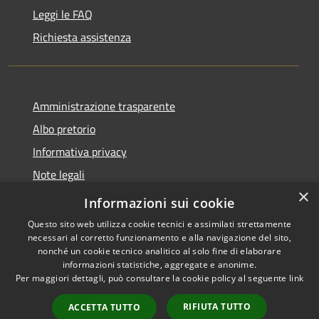
Leggi le FAQ
Richiesta assistenza
Amministrazione trasparente
Albo pretorio
Informativa privacy
Note legali
×
Dichiarazione di accessibilità
Informazioni sui cookie
Questo sito web utilizza cookie tecnici e assimilati strettamente
necessari al corretto funzionamento e alla navigazione del sito,
nonché un cookie tecnico analitico al solo fine di elaborare
informazioni statistiche, aggregate e anonime.
RSS
Copyright © 2026 • Comune di
Per maggiori dettagli, può consultare la cookie policy al seguente
link
Accessibilità
Longarone • Powered by
Privacy
Municipium
Accesso
•
RIFIUTA TUTTO
ACCETTA TUTTO