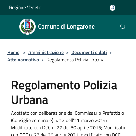
Salta al contenuto principale
Regione Veneto
Comune di Longarone
Home
>
Amministrazione
>
Documenti e dati
>
Atto normativo
>
Regolamento Polizia Urbana
Regolamento Polizia
Urbana
Adottato con deliberazione del Commissario Prefettizio
(Consiglio comunale) n. 12 dell’11 marzo 2014;
Modificato con DCC n. 27 del 30 aprile 2015; Modificato
con DCC n. 23 del 29 aprile 2021; modificato con DCC