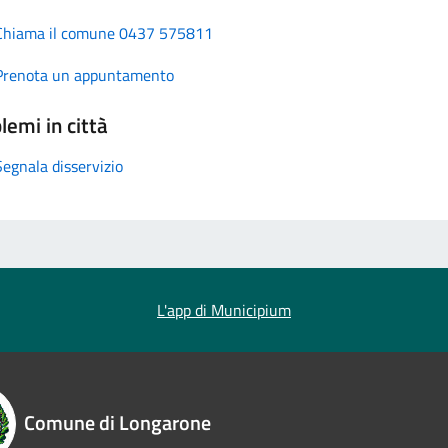
Chiama il comune 0437 575811
Prenota un appuntamento
lemi in città
Segnala disservizio
L'app di Municipium
Comune di Longarone