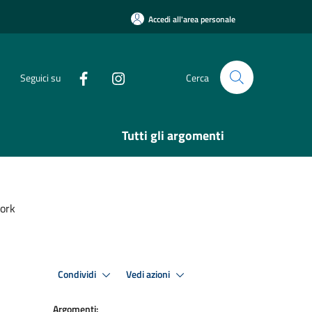
Accedi all'area personale
Seguici su
Cerca
Tutti gli argomenti
work
Condividi
Vedi azioni
Argomenti: