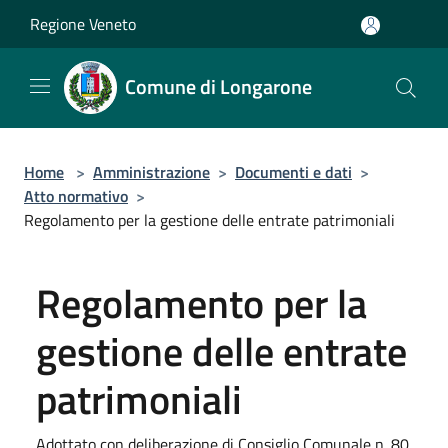
Salta al contenuto principale
Regione Veneto
Comune di Longarone
Home
>
Amministrazione
>
Documenti e dati
>
Atto normativo
>
Regolamento per la gestione delle entrate patrimoniali
Regolamento per la
gestione delle entrate
patrimoniali
Adottato con deliberazione di Consiglio Comunale n. 80