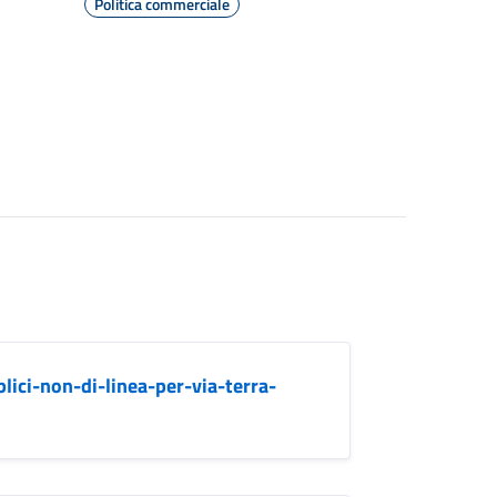
Politica commerciale
lici-non-di-linea-per-via-terra-