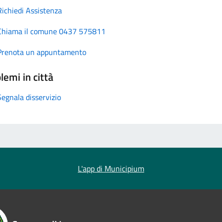
Richiedi Assistenza
Chiama il comune 0437 575811
Prenota un appuntamento
lemi in città
Segnala disservizio
L'app di Municipium