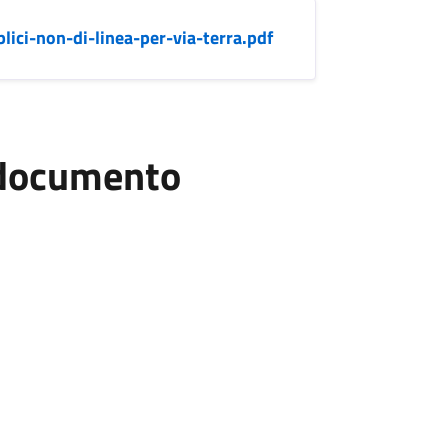
lici-non-di-linea-per-via-terra.pdf
l documento