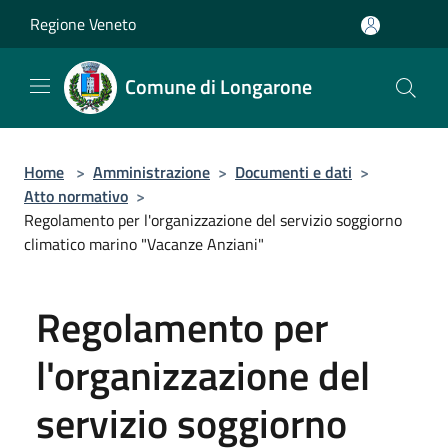
Salta al contenuto principale
Regione Veneto
Comune di Longarone
Home
>
Amministrazione
>
Documenti e dati
>
Atto normativo
>
Regolamento per l'organizzazione del servizio soggiorno
climatico marino "Vacanze Anziani"
Regolamento per
l'organizzazione del
servizio soggiorno