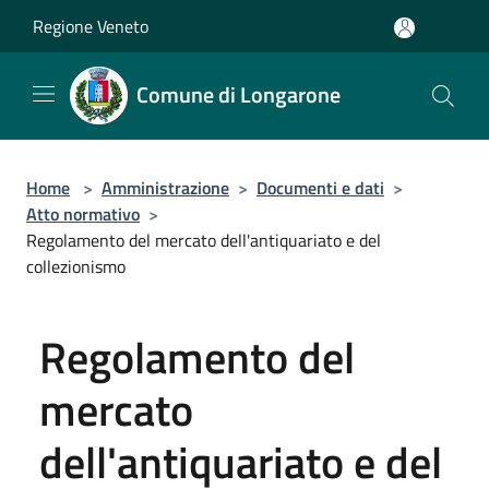
Salta al contenuto principale
Regione Veneto
Comune di Longarone
Home
>
Amministrazione
>
Documenti e dati
>
Atto normativo
>
Regolamento del mercato dell'antiquariato e del
collezionismo
Regolamento del
mercato
dell'antiquariato e del