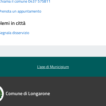
Chiama il comune 0437 575811
Prenota un appuntamento
lemi in città
Segnala disservizio
L'app di Municipium
Comune di Longarone