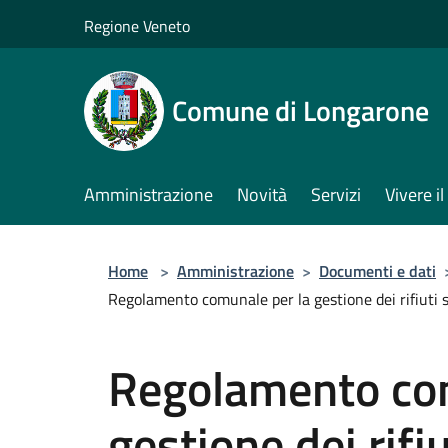
Salta al contenuto principale
Regione Veneto
Comune di Longarone
Amministrazione
Novità
Servizi
Vivere 
Home
>
Amministrazione
>
Documenti e dati
Regolamento comunale per la gestione dei rifiuti soli
Regolamento com
gestione dei rifiu