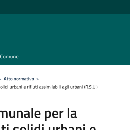
il Comune
>
Atto normativo
>
di urbani e rifiuti assimilabili agli urbani (R.S.U.)
unale per la
ti solidi urbani e