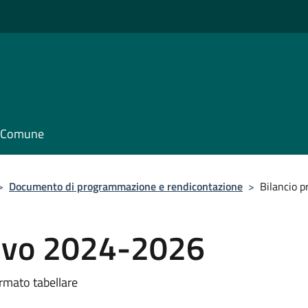
il Comune
>
Documento di programmazione e rendicontazione
>
Bilancio 
tivo 2024-2026
rmato tabellare