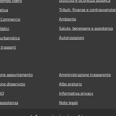
Giustizia e sicurezza pubblica
 tempo libero
Tributi, finanze e contravvenzio
ativa
Ambiente
e Commercio
Salute, benessere e assistenza
bblici
Autorizzazioni
 urbanistica
 trasporti
ione appuntamento
Amministrazione trasparente
one disservizio
Albo pretorio
FAQ
Informativa privacy
 assistenza
Note legali
Dichiarazione di accessibilità