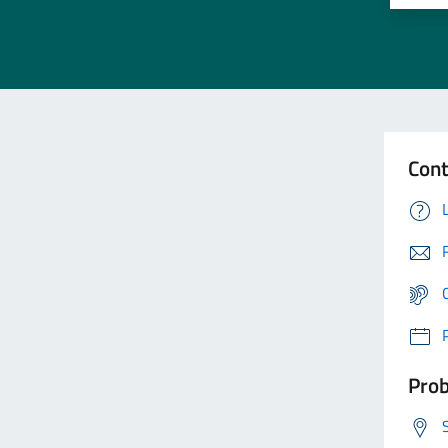
Cont
Prob