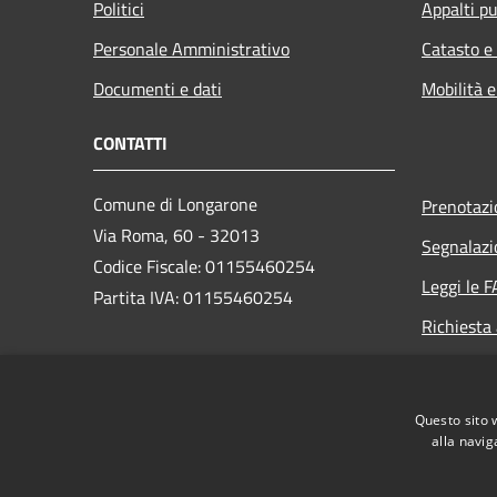
Politici
Appalti pu
Personale Amministrativo
Catasto e
Documenti e dati
Mobilità e
CONTATTI
Comune di Longarone
Prenotaz
Via Roma, 60 - 32013
Segnalazi
Codice Fiscale: 01155460254
Leggi le 
Partita IVA: 01155460254
Richiesta
PEC:
comune.longarone.bl@pecveneto.it
Questo sito 
Centralino Unico:
+39 0437 575811
alla navig