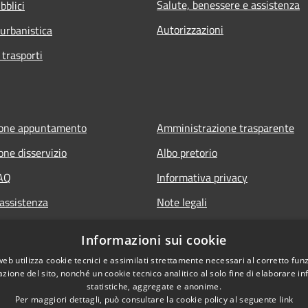
Salute, benessere e assistenza
bblici
Autorizzazioni
 urbanistica
 trasporti
ione appuntamento
Amministrazione trasparente
one disservizio
Albo pretorio
FAQ
Informativa privacy
 assistenza
Note legali
Dichiarazione di accessibilità
Informazioni sui cookie
web utilizza cookie tecnici e assimilati strettamente necessari al corretto fu
azione del sito, nonché un cookie tecnico analitico al solo fine di elaborare i
statistiche, aggregate e anonime.
Per maggiori dettagli, può consultare la cookie policy al seguente
link