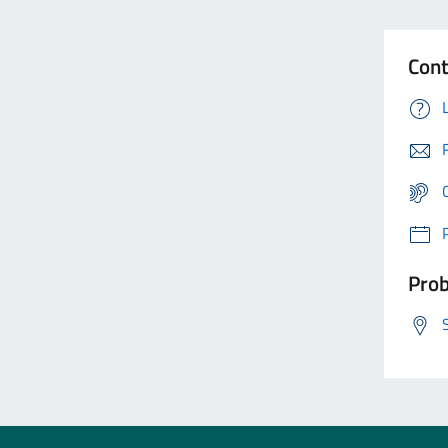
Cont
Prob