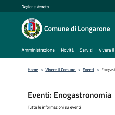
Salta al contenuto principale
Regione Veneto
Comune di Longarone
Amministrazione
Novità
Servizi
Vivere 
Home
>
Vivere il Comune
>
Eventi
>
Enogas
Eventi: Enogastronomia
Tutte le informazioni su eventi