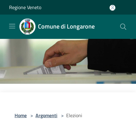
Salta al contenuto principale
Regione Veneto
Comune di Longarone
Home
>
Argomenti
>
Elezioni